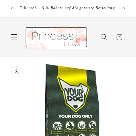
Direkt
tkauf von
Fel
zum
Fellnase5 - 5 % Rabatt auf die gesamte Bestellung
Be
Inhalt
Warenkorb
u
roduktinformationen
pringen