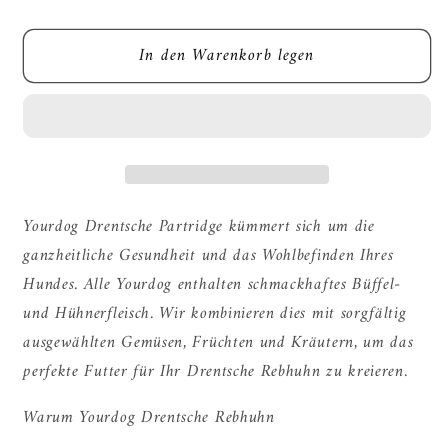
die
die
Menge
Menge
In den Warenkorb legen
für
für
Yourdog
Yourdog
Drentsche
Drentsche
Partridge
Partridge
Senior
Senior
Yourdog Drentsche Partridge kümmert sich um die
ganzheitliche Gesundheit und das Wohlbefinden Ihres
Hundes. Alle Yourdog enthalten schmackhaftes Büffel-
und Hühnerfleisch. Wir kombinieren dies mit sorgfältig
ausgewählten Gemüsen, Früchten und Kräutern, um das
perfekte Futter für Ihr Drentsche Rebhuhn zu kreieren.
Warum Yourdog Drentsche Rebhuhn