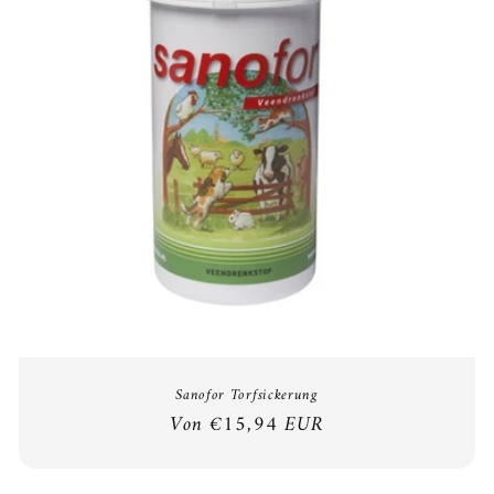
o
r
i
e
:
Sanofor Torfsickerung
Normaler
Von €15,94 EUR
Preis