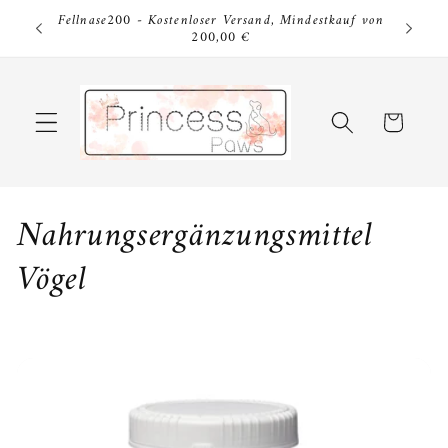
Direkt
Fellnase200 - Kostenloser Versand, Mindestkauf von
zum
Fellnase
200,00 €
Inhalt
Warenkorb
K
Nahrungsergänzungsmittel
a
Vögel
t
e
g