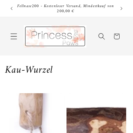
Direkt
Fellnase200 - Kostenloser Versand, Mindestkauf von
zum
Fellnase
200,00 €
Inhalt
Warenkorb
K
Kau-Wurzel
a
t
e
g