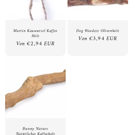
o
r
i
Martin Kauwurzel Kaffee
Dog Woodzzz Olivenholz
Holz
e
Normaler
Von €3,94 EUR
Normaler
Von €2,94 EUR
Preis
:
Preis
Bunny Nature
Natürliches Kaffeeholz