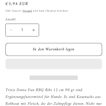
Normaler
€3,94 EUR
Preis
Inkl. Steuern.
Versand
wird beim Checkout berechnet
Anzahl
Verringere
Erhöhe
die
die
Menge
Menge
In den Warenkorb legen
für
für
Trixie
Trixie
Denta
Denta
Spass
Spass
Huhn
Huhn
Kauen
Kauen
Barbecue
Barbecue
Rippen
Rippen
Trixie Denta Fun BBQ Ribs 12 cm 90 gr sind
Ergänzungsfuttermittel für Hunde. Es sind Kausnacks aus
Rohhaut mit Fleisch, die der Zahnpflege dienen. Nicht nur