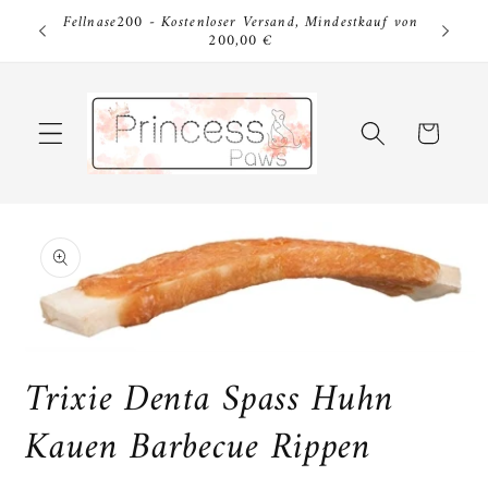
Direkt
Fellnase200 - Kostenloser Versand, Mindestkauf von
zum
200,00 €
Inhalt
Warenkorb
u
roduktinformationen
pringen
Medien
1
Trixie Denta Spass Huhn
in
Modal
Kauen Barbecue Rippen
öffnen