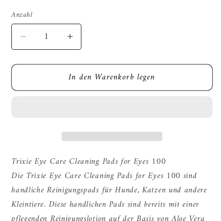
Anzahl
Verringere
Erhöhe
die
die
Menge
Menge
In den Warenkorb legen
für
für
Trixie
Trixie
Augenpflege-
Augenpflege-
Reinigungskissen
Reinigungskissen
Für
Für
Augen
Augen
Trixie Eye Care Cleaning Pads for Eyes 100
Die Trixie Eye Care Cleaning Pads for Eyes 100 sind
handliche Reinigungspads für Hunde, Katzen und andere
Kleintiere. Diese handlichen Pads sind bereits mit einer
pflegenden Reinigungslotion auf der Basis von Aloe Vera