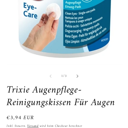
M
2
in
M
öf
Medien
1
von
in
1
/
3
Modal
Trixie Augenpflege-
öffnen
Reinigungskissen Für Augen
Normaler
€3,94 EUR
Preis
Inkl. Steuern.
Versand
wird beim Checkout berechnet