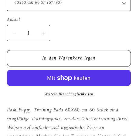
Anzahl
Verringere
Erhöhe
die
die
Menge
Menge
In den Warenkorb legen
für
für
Posh
Posh
Schicke
Schicke
Welpen-
Welpen-
Trainingsunterlagen
Trainingsunterlagen
Weitere Bezahlmöglichkeiten
Posh Puppy Training Pads 60X60 cm 60 Stück sind
saugfähige Trainingspads, um das Toilettentraining Ihres
Welpen auf einfache und hygienische Weise zu