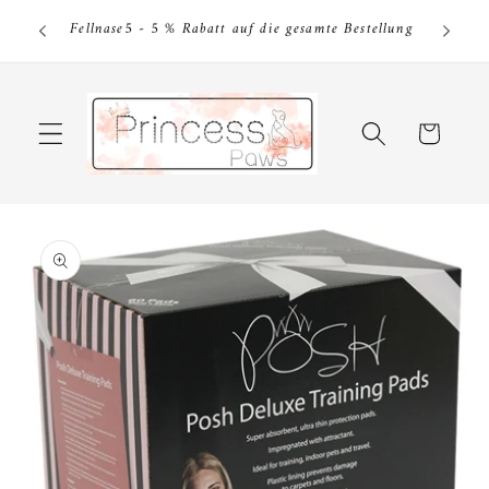
Direkt
tkauf von
Fel
zum
Fellnase5 - 5 % Rabatt auf die gesamte Bestellung
Be
Inhalt
Warenkorb
u
roduktinformationen
pringen