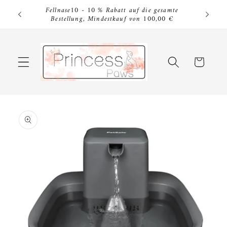
Direkt
Fellnase10 - 10 % Rabatt auf die gesamte
zum
stellung
Bestellung, Mindestkauf von 100,00 €
Inhalt
Warenkorb
u
roduktinformationen
pringen