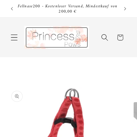
Direkt
Fellnase200 - Kostenloser Versand, Mindestkauf von
zum
200,00 €
Inhalt
Warenkorb
u
roduktinformationen
pringen