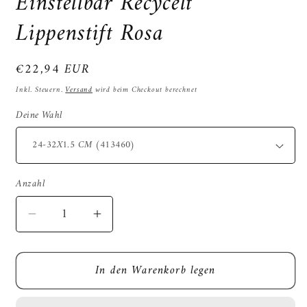
Einstellbar Recycelt
Lippenstift Rosa
Normaler
€22,94 EUR
Preis
Inkl. Steuern.
Versand
wird beim Checkout berechnet
Deine Wahl
Anzahl
Verringere
Erhöhe
die
die
Menge
Menge
In den Warenkorb legen
für
für
Morso
Morso
Mini-
Mini-