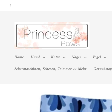
Direkt
zum
Inhalt
Home
Hund
Katze
Nager
Vögel
Schermaschinen, Scheren, Trimmer & Mehr
Geruchstop
Zu
Produktinformationen
springen