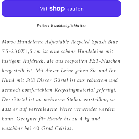
Hundeleine
Hundeleine
Verstellbar
Verstellbar
Recycelt
Recycelt
Weitere Bezahlmöglichkeiten
Splash
Splash
Blau
Blau
Morso Hundeleine Adjustable Recycled Splash Blue
75-230X1,5 cm ist eine schöne Hundeleine mit
lustigem Aufdruck, die aus recycelten PET-Flaschen
hergestellt ist. Mit dieser Leine gehen Sie und Ihr
Hund mit Stil! Dieser Gürtel ist aus robustem und
dennoch komfortablem Recyclingmaterial gefertigt.
Der Gürtel ist an mehreren Stellen verstellbar, so
dass er auf verschiedene Weise verwendet werden
kann! Geeignet für Hunde bis zu 4 kg und
waschbar bei 40 Grad Celsius.