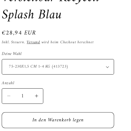
Splash Blau
Normaler
€28,94 EUR
Preis
Inkl. Steuern.
Versand
wird beim Checkout berechnet
Deine Wahl
Anzahl
Verringere
Erhöhe
die
die
Menge
Menge
In den Warenkorb legen
für
für
Morso
Morso