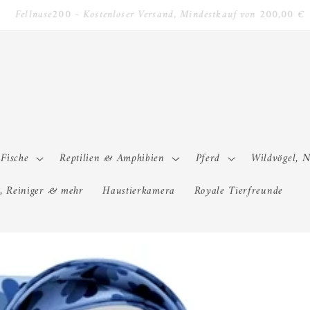
Fellnase5 - 5 % Rabatt auf die gesamte Bestellung
Fische
Reptilien & Amphibien
Pferd
Wildvögel, 
, Reiniger & mehr
Haustierkamera
Royale Tierfreunde