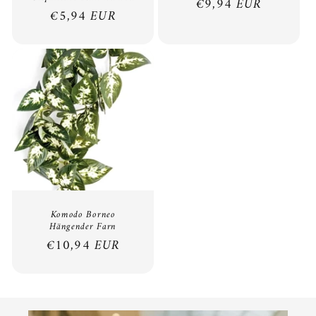
Normaler
€9,94 EUR
Normaler
€5,94 EUR
Preis
Preis
Komodo Borneo
Hängender Farn
Normaler
€10,94 EUR
Preis