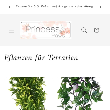
Direkt
tkauf von
Fel
zum
Fellnase5 - 5 % Rabatt auf die gesamte Bestellung
Be
Inhalt
Warenkorb
K
Pflanzen für Terrarien
a
t
e
g