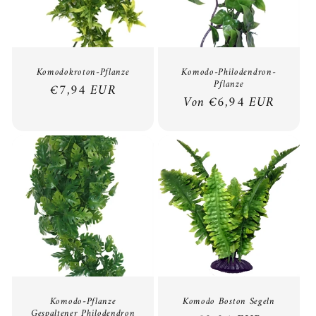
o
r
i
Komodokroton-Pflanze
Komodo-Philodendron-
Pflanze
e
Normaler
€7,94 EUR
Normaler
Von €6,94 EUR
Preis
:
Preis
Komodo-Pflanze
Komodo Boston Segeln
Gespaltener Philodendron