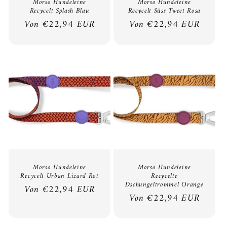
Morso Hundeleine
Morso Hundeleine
Recycelt Splash Blau
Recycelt Süss Tweet Rosa
Normaler
Von €22,94 EUR
Normaler
Von €22,94 EUR
Preis
Preis
Morso Hundeleine
Morso Hundeleine
Recycelt Urban Lizard Rot
Recycelte
Dschungeltrommel Orange
Normaler
Von €22,94 EUR
Normaler
Von €22,94 EUR
Preis
Preis