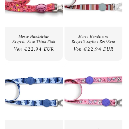
Morso Hundeleine
Morso Hundeleine
Recycelt Rosa Think Pink
Recycelt Skyline Rot/Rosa
Normaler
Von €22,94 EUR
Normaler
Von €22,94 EUR
Preis
Preis