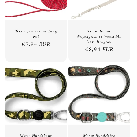
o
r
i
Trixie Juniorleine Lang
Trixie Junior
Rot
Welpengeschirr Weich Mit
e
Gurt Hellgrau
Normaler
€7,94 EUR
Normaler
€8,94 EUR
:
Preis
Preis
Morso Hundeleine
Morso Hundeleine